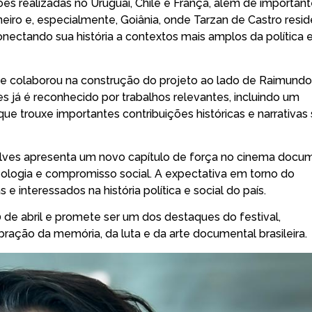
es realizadas no Uruguai, Chile e França, além de importan
neiro e, especialmente, Goiânia, onde Tarzan de Castro resid
conectando sua história a contextos mais amplos da política 
ue colaborou na construção do projeto ao lado de Raimundo
s já é reconhecido por trabalhos relevantes, incluindo um
que trouxe importantes contribuições históricas e narrativas
Alves apresenta um novo capítulo de força no cinema docum
ideologia e compromisso social. A expectativa em torno do
 e interessados na história política e social do país.
 de abril e promete ser um dos destaques do festival,
ão da memória, da luta e da arte documental brasileira.