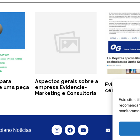
 para
Aspectos gerais sobre a
Evidencie, e
e uma peça
empresa Evidencie-
cenário cultu
Marketing e Consultoria
Este site ut
recomendar 
monitoramen
Entrar em 
iano Notícias