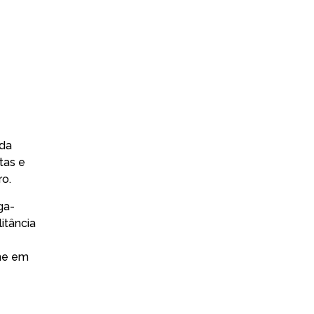
 da
tas e
ro.
ga-
itância
rme em