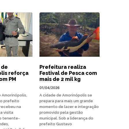
 de
Prefeitura realiza
lis reforça
Festival de Pesca com
com PM
mais de 2 mil kg
01/04/2026
e Amorinópolis,
A cidade de Amorinópolis se
o prefeito
prepara para mais um grande
 recebeu na
momento de lazer e integração
a visita
promovido pela gestão
do tenente-
municipal. Sob a liderança do
ndes,
prefeito Gustavo