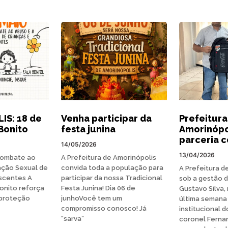
S: 18 de
Venha participar da
Prefeitura
Bonito
festa junina
Amorinópo
parceria 
14/05/2026
13/04/2026
Combate ao
A Prefeitura de Amorinópolis
ação Sexual de
convida toda a população para
A Prefeitura d
scentes A
participar da nossa Tradicional
sob a gestão d
onito reforça
Festa Junina! Dia 06 de
Gustavo Silva,
 proteção
junhoVocê tem um
última semana 
compromisso conosco! Já
institucional 
“sarva”
coronel Ferna