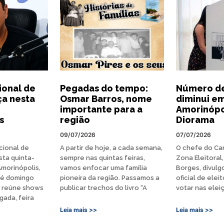
ional de
Pegadas do tempo:
Número de
a nesta
Osmar Barros, nome
diminui em
importante para a
Amorinópo
s
região
Diorama
09/07/2026
07/07/2026
cional de
A partir de hoje, a cada semana,
O chefe do Car
ta quinta-
sempre nas quintas feiras,
Zona Eleitoral
Amorinópolis,
vamos enfocar uma família
Borges, divul
té domingo
pioneira da região. Passamos a
oficial de elei
o reúne shows
publicar trechos do livro “A
votar nas elei
gada, feira
Leia mais >>
Leia mais >>