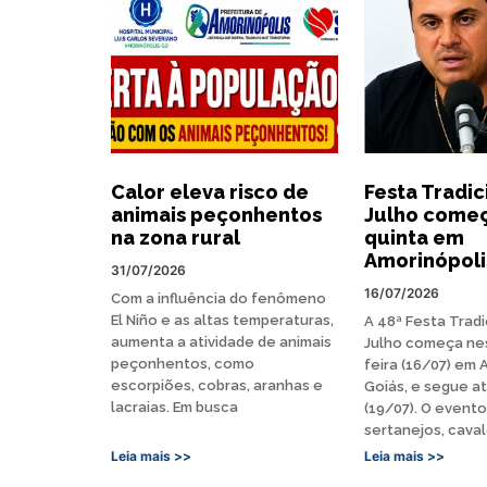
Calor eleva risco de
Festa Tradic
animais peçonhentos
Julho começ
na zona rural
quinta em
Amorinópoli
31/07/2026
16/07/2026
Com a influência do fenômeno
El Niño e as altas temperaturas,
A 48ª Festa Tradi
aumenta a atividade de animais
Julho começa nes
peçonhentos, como
feira (16/07) em 
escorpiões, cobras, aranhas e
Goiás, e segue a
lacraias. Em busca
(19/07). O event
sertanejos, caval
Leia mais >>
Leia mais >>