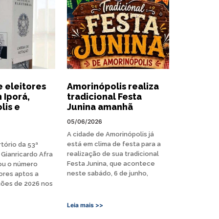
 eleitores
Amorinópolis realiza
 Iporá,
tradicional Festa
lis e
Junina amanhã
05/06/2026
A cidade de Amorinópolis já
está em clima de festa para a
tório da 53ª
realização de sua tradicional
, Gianricardo Afra
Festa Junina, que acontece
gou o número
neste sabádo, 6 de junho,
tores aptos a
ções de 2026 nos
Leia mais >>