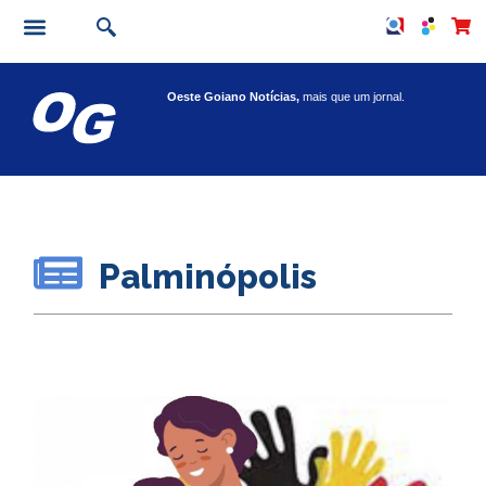
Oeste Goiano Notícias,
mais que um jornal.
Palminópolis