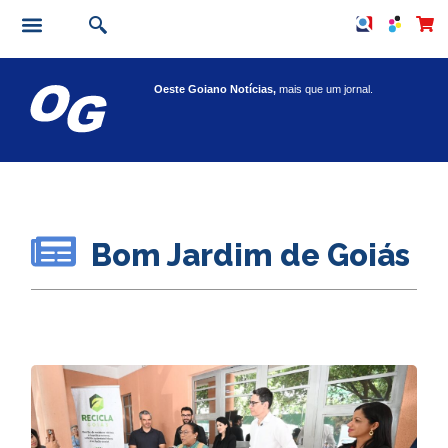
Oeste Goiano Notícias,
mais que um jornal.
Bom Jardim de Goiás