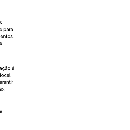
s
e para
entos,
 e
dação é
local
arantir
ão.
de