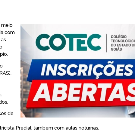
r meio
ria com
 as
ão
pio.
no
RAS).
m
dos.
sos de
tricista Predial, também com aulas noturnas.