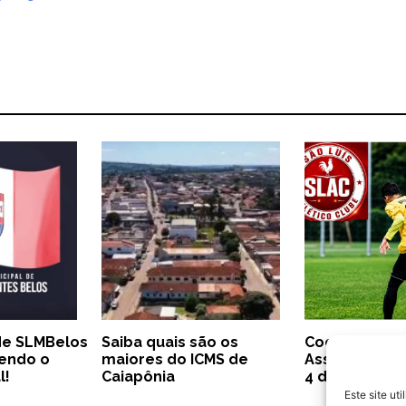
 de SLMBelos
Saiba quais são os
Cooprol anun
cendo o
maiores do ICMS de
Assembleia G
l!
Caiapônia
4 de agosto
Este site ut