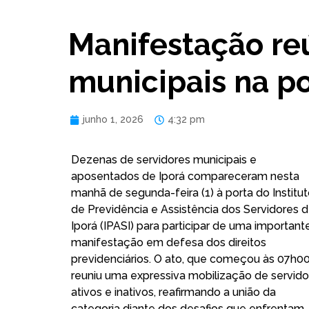
Manifestação re
municipais na po
junho 1, 2026
4:32 pm
Dezenas de servidores municipais e
aposentados de Iporá compareceram nesta
manhã de segunda-feira (1) à porta do Institu
de Previdência e Assistência dos Servidores 
Iporá (IPASI) para participar de uma important
manifestação em defesa dos direitos
previdenciários. O ato, que começou às 07h00
reuniu uma expressiva mobilização de servido
ativos e inativos, reafirmando a união da
categoria diante dos desafios que enfrentam.