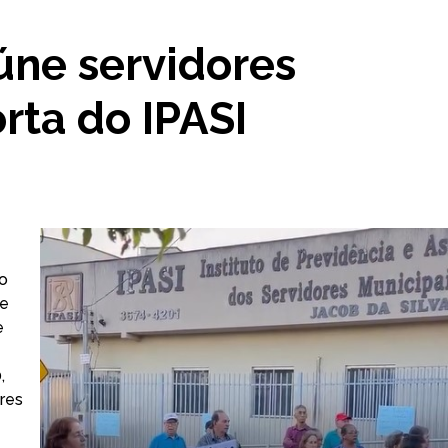
úne servidores
rta do IPASI
to
de
e
,
res