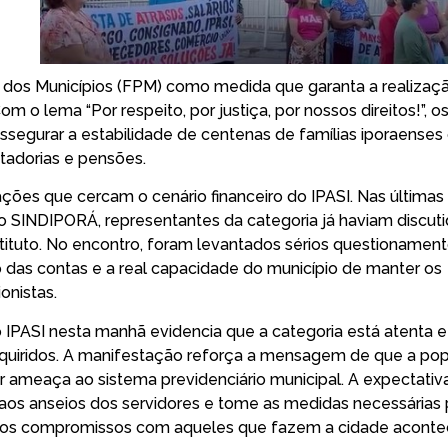
 dos Municípios (FPM) como medida que garanta a realizaç
om o lema “Por respeito, por justiça, por nossos direitos!”, o
egurar a estabilidade de centenas de famílias iporaenses
adorias e pensões.
ções que cercam o cenário financeiro do IPASI. Nas últimas
 SINDIPORÁ, representantes da categoria já haviam discut
tituto. No encontro, foram levantados sérios questionamen
rio das contas e a real capacidade do município de manter os
onistas.
 IPASI nesta manhã evidencia que a categoria está atenta e
adquiridos. A manifestação reforça a mensagem de que a po
 ameaça ao sistema previdenciário municipal. A expectativ
aos anseios dos servidores e tome as medidas necessárias 
 dos compromissos com aqueles que fazem a cidade acontec