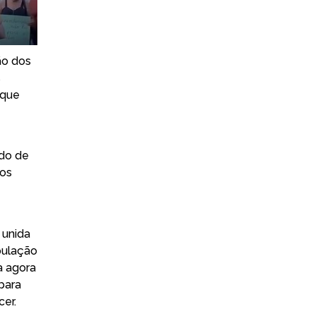
ão dos
s
 que
ido de
tos
 unida
pulação
a agora
para
er.