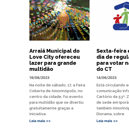
Arraiá Municipal do
Sexta-feira 
Love City ofereceu
dia de regu
lazer para grande
para votar n
multidão
do CT
19/06/2023
14/06/2023
Na noite de sábado, 17, a Feira
Está circulando 
Coberta de Amorinópolis, no
comunicação inf
centro da cidade, foi evento
Cartório da 53ª. Z
para multidão que se divertiu
de sede em Iporá
gratuitamente graças a
também Amorinóp
iniciativa
Diorama, sobre
Leia mais >>
Leia mais >>