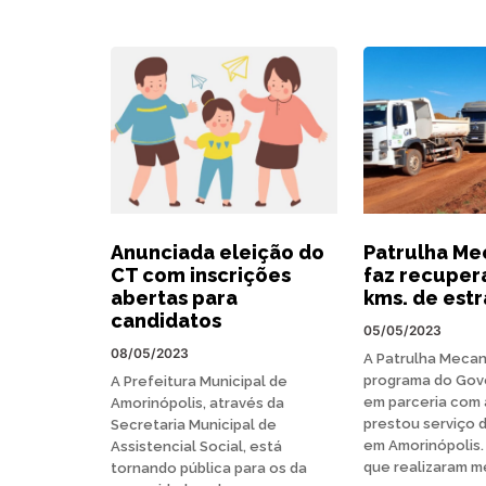
Anunciada eleição do
Patrulha Me
CT com inscrições
faz recuper
abertas para
kms. de est
candidatos
05/05/2023
08/05/2023
A Patrulha Mecan
programa do Gov
A Prefeitura Municipal de
em parceria com a
Amorinópolis, através da
prestou serviço d
Secretaria Municipal de
em Amorinópolis.
Assistencial Social, está
que realizaram m
tornando pública para os da