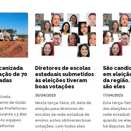
canizada
Diretores de escolas
São candi
ação de 70
estaduais submetidos
em eleiçã
radas
às eleições tiveram
da região.
boas votações
são eles
20/04/2023
17/04/2023
izada,
erno de Goiás
Nesta terça-feira, 18, data de
Esta terça-feir
s Prefeituras,
eleição para diretores de
das eleições n
urante 13 dias
escolas da rede estadual de
rede estadual 
 As equipes
ensino, estes obtiveram boas
quando se ele
elhorias
votações, com todos eles
há disputas. E