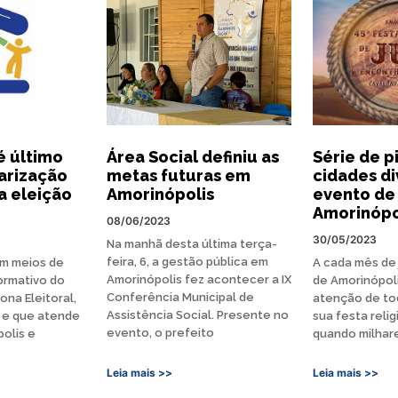
é último
Área Social definiu as
Série de p
larização
metas futuras em
cidades d
a eleição
Amorinópolis
evento de
Amorinópo
08/06/2023
30/05/2023
Na manhã desta última terça-
feira, 6, a gestão pública em
em meios de
A cada mês de 
Amorinópolis fez acontecer a IX
ormativo do
de Amorinópol
Conferência Municipal de
ona Eleitoral,
atenção de to
Assistência Social. Presente no
 e que atende
sua festa relig
evento, o prefeito
olis e
quando milhar
Leia mais >>
Leia mais >>