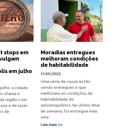
it stops em
Moradias entregues
ivulgam
melhoram condições
de habitabilidade
lis em julho
11/05/2023
Uma série de casas estão
sendo entregues e que
julho, a cidade
melhoram as condições de
is chama a
habitabilidade de
da região com
amorinopolinos. No último final
iosa e de lazer,
de semana, foi entregue mais
es de
uma
Leia mais >>