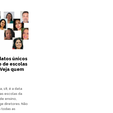
datos únicos
o de escolas
 Veja quem
a, 18, é a data
as escolas da
de ensino,
ge diretores. Não
m todas as