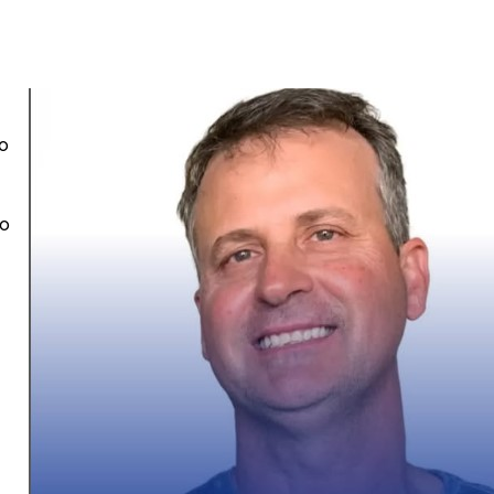
do
ço